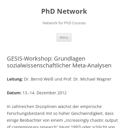
Skip
to
PhD Network
content
Network for PhD Courses
Menu
GESIS-Workshop: Grundlagen
sozialwissenschaftlicher Meta-Analysen
Leitung:
Dr. Bernd Weiß und Prof. Dr. Michael Wagner
Datum:
13.-14. Dezember 2012
In zahlreichen Disziplinen wächst der empirische
Forschungsbestand mit so hoher Geschwindigkeit, dass
einige Beobachter von einem „increasingly chaotic output
of contemporary research“ (Hunt 1997) oder schlicht von