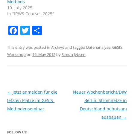
Methods
10. July 2025
In "IRWS Courses 2025"
F
T
S
a
w
h
c
itt
ar
This entry was posted in
Archive
and tagged
Datenanalyse
,
GESIS
,
Workshop
on
16. May 2012
by
Simon Jebsen
.
e
er
e
b
o
o
Post
←
Jetzt anmelden für die
Neuer Wochenbericht/DIW
k
navigation
letzten Plätze im GESIS-
Berlin: Stromnetze in
Methodenseminar
Deutschland behutsam
ausbauen
→
FOLLOW US!