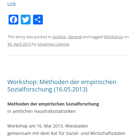
Link
.
F
T
S
a
w
h
c
itt
ar
This entry was posted in
Archive
,
General
and tagged
Workshop
on
30. April 2013
by
Johannes Lemme
.
e
er
e
b
o
o
Workshop: Methoden der empirischen
k
Sozialforschung (16.05.2013)
Methoden der empirischen Sozialforschung
in amtlichen Haushaltsstatistiken
Workshop am 16. Mai 2013, Wiesbaden
gemeinsam mit dem Rat für Sozial- und Wirtschaftsdaten