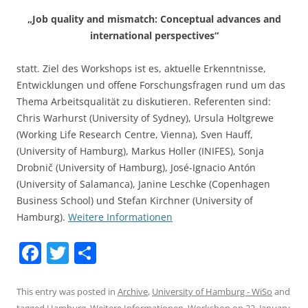
„Job quality and mismatch: Conceptual advances and
international perspectives“
statt. Ziel des Workshops ist es, aktuelle Erkenntnisse,
Entwicklungen und offene Forschungsfragen rund um das
Thema Arbeitsqualität zu diskutieren. Referenten sind:
Chris Warhurst (University of Sydney), Ursula Holtgrewe
(Working Life Research Centre, Vienna), Sven Hauff,
(University of Hamburg), Markus Holler (INIFES), Sonja
Drobnič (University of Hamburg), José-Ignacio Antón
(University of Salamanca), Janine Leschke (Copenhagen
Business School) und Stefan Kirchner (University of
Hamburg).
Weitere Informationen
F
T
S
a
w
h
c
itt
ar
This entry was posted in
Archive
,
University of Hamburg - WiSo
and