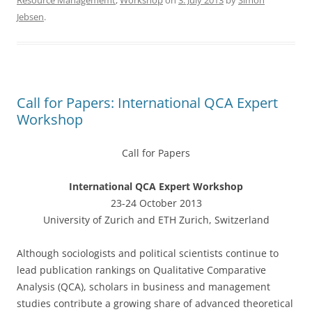
Resource Managememt
,
Workshop
on
3. July 2013
by
Simon
e
er
e
Jebsen
.
b
o
o
k
Call for Papers: International QCA Expert
Workshop
Call for Papers
International QCA Expert Workshop
23-24 October 2013
University of Zurich and ETH Zurich, Switzerland
Although sociologists and political scientists continue to
lead publication rankings on Qualitative Comparative
Analysis (QCA), scholars in business and management
studies contribute a growing share of advanced theoretical