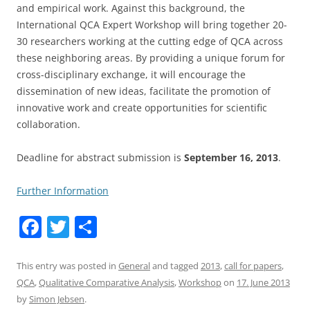
and empirical work. Against this background, the
International QCA Expert Workshop will bring together 20-
30 researchers working at the cutting edge of QCA across
these neighboring areas. By providing a unique forum for
cross-disciplinary exchange, it will encourage the
dissemination of new ideas, facilitate the promotion of
innovative work and create opportunities for scientific
collaboration.
Deadline for abstract submission is
September 16, 2013
.
Further Information
F
T
S
a
w
h
c
itt
ar
This entry was posted in
General
and tagged
2013
,
call for papers
,
QCA
,
Qualitative Comparative Analysis
,
Workshop
on
17. June 2013
e
er
e
by
Simon Jebsen
.