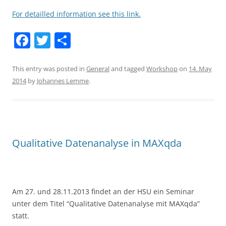
For detailled information see this link.
F
T
S
a
w
h
c
itt
ar
This entry was posted in
General
and tagged
Workshop
on
14. May
2014
by
Johannes Lemme
.
e
er
e
b
o
o
Qualitative Datenanalyse in MAXqda
k
Am 27. und 28.11.2013 findet an der HSU ein Seminar
unter dem Titel “Qualitative Datenanalyse mit MAXqda”
statt.