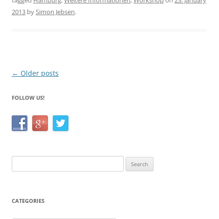
tagged
Hamburg
,
Weitere Informationen
,
Workshop
on
23. January
e
er
e
2013
by
Simon Jebsen
.
b
o
o
k
Post
←
Older posts
navigation
FOLLOW US!
Search
for:
CATEGORIES