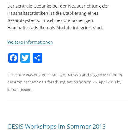
Der zentrale Gedanke bei der Neuausrichtung der
Haushaltsstatistiken ist die Etablierung eines
Gesamtsystems, in welches die bisherigen
Haushaltsstatistiken als Module integriert sind.
Weitere Informationen
F
T
S
a
w
h
c
itt
ar
This entry was posted in
Archive
,
RatSWD
and tagged
Methoden
der empirischen Sozialforschung
,
Workshop
on
25. April 2013
by
e
er
e
Simon Jebsen
.
b
o
o
k
GESIS Workshops im Sommer 2013