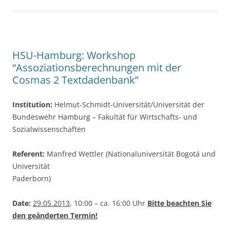
b
o
o
k
HSU-Hamburg: Workshop
“Assoziationsberechnungen mit der
Cosmas 2 Textdadenbank”
Institution:
Helmut-Schmidt-Universität/Universität der
Bundeswehr Hamburg – Fakultät für Wirtschafts- und
Sozialwissenschaften
Referent:
Manfred Wettler (Nationaluniversität Bogotá und
Universität
Paderborn)
Date:
29.05.2013
, 10:00 – ca. 16:00 Uhr
Bitte beachten Sie
den geänderten Termin!