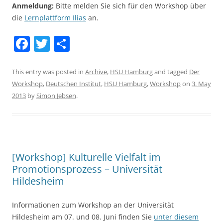
Anmeldung:
Bitte melden Sie sich für den Workshop über
die
Lernplattform Ilias
an.
F
T
S
a
w
h
c
itt
ar
This entry was posted in
Archive
,
HSU Hamburg
and tagged
Der
Workshop
,
Deutschen Institut
,
HSU Hamburg
,
Workshop
on
3. May
e
er
e
2013
by
Simon Jebsen
.
b
o
o
k
[Workshop] Kulturelle Vielfalt im
Promotionsprozess – Universität
Hildesheim
Informationen zum Workshop an der Universität
Hildesheim am 07. und 08. Juni finden Sie
unter diesem