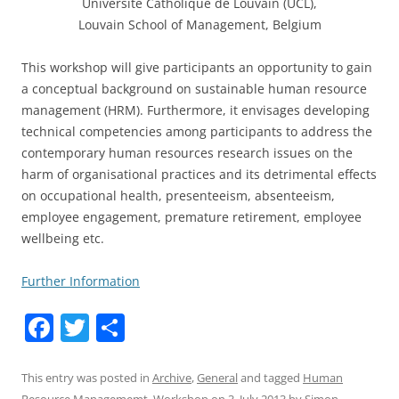
Université Catholique de Louvain (UCL),
Louvain School of Management, Belgium
This workshop will give participants an opportunity to gain
a conceptual background on sustainable human resource
management (HRM). Furthermore, it envisages developing
technical competencies among participants to address the
contemporary human resources research issues on the
harm of organisational practices and its detrimental effects
on occupational health, presenteeism, absenteeism,
employee engagement, premature retirement, employee
wellbeing etc.
Further Information
F
T
S
a
w
h
c
itt
ar
This entry was posted in
Archive
,
General
and tagged
Human