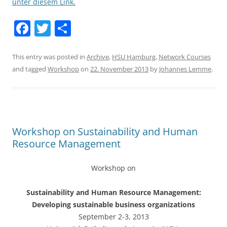
unter diesem Link.
F
T
S
a
w
h
c
itt
ar
This entry was posted in
Archive
,
HSU Hamburg
,
Network Courses
and tagged
Workshop
on
22. November 2013
by
Johannes Lemme
.
e
er
e
b
o
o
Workshop on Sustainability and Human
k
Resource Management
Workshop on
Sustainability and Human Resource Management:
Developing sustainable business organizations
September 2-3, 2013