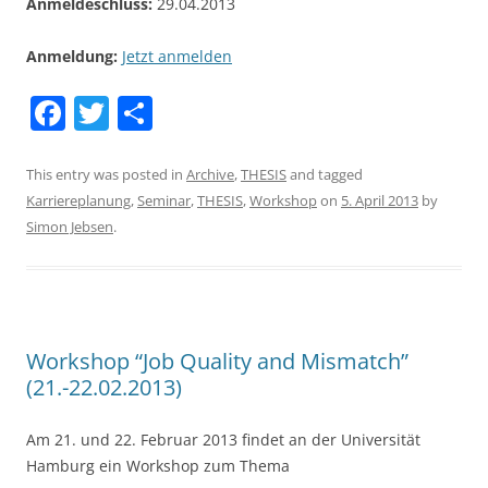
Anmeldeschluss:
29.04.2013
Anmeldung:
Jetzt anmelden
F
T
S
a
w
h
c
itt
ar
This entry was posted in
Archive
,
THESIS
and tagged
Karriereplanung
,
Seminar
,
THESIS
,
Workshop
on
5. April 2013
by
e
er
e
Simon Jebsen
.
b
o
o
k
Workshop “Job Quality and Mismatch”
(21.-22.02.2013)
Am 21. und 22. Februar 2013 findet an der Universität
Hamburg ein Workshop zum Thema