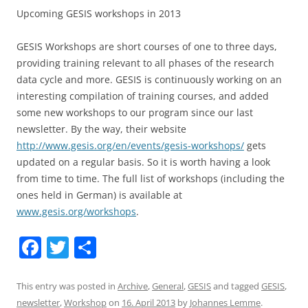
Upcoming GESIS workshops in 2013
GESIS Workshops are short courses of one to three days,
providing training relevant to all phases of the research
data cycle and more. GESIS is continuously working on an
interesting compilation of training courses, and added
some new workshops to our program since our last
newsletter. By the way, their website
http://www.gesis.org/en/events/gesis-workshops/
gets
updated on a regular basis. So it is worth having a look
from time to time. The full list of workshops (including the
ones held in German) is available at
www.gesis.org/workshops
.
F
T
S
a
w
h
c
itt
ar
This entry was posted in
Archive
,
General
,
GESIS
and tagged
GESIS
,
newsletter
,
Workshop
on
16. April 2013
by
Johannes Lemme
.