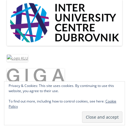
Privacy & Cookies: This site uses cookies. By continuing to use this
website, you agree to their use.
To find out more, including how to control cookies, see here:
Cookie
Policy
Proudly powered by WordPress