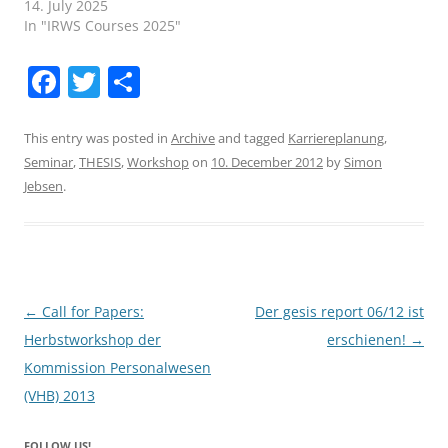
14. July 2025
In "IRWS Courses 2025"
F
T
S
a
w
h
c
itt
ar
This entry was posted in
Archive
and tagged
Karriereplanung
,
Seminar
,
THESIS
,
Workshop
on
10. December 2012
by
Simon
e
er
e
Jebsen
.
b
o
o
k
Post
←
Call for Papers:
Der gesis report 06/12 ist
navigation
Herbstworkshop der
erschienen!
→
Kommission Personalwesen
(VHB) 2013
FOLLOW US!