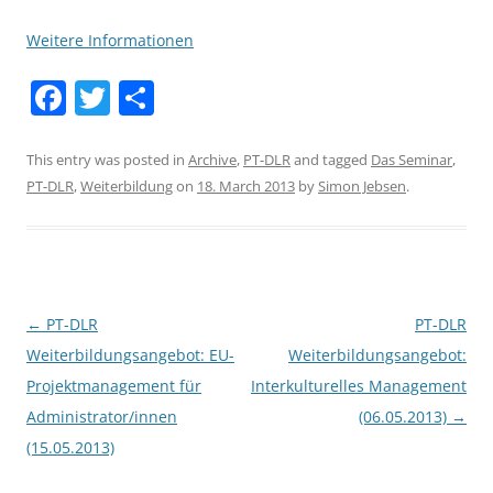
Weitere Informationen
F
T
S
a
w
h
c
itt
ar
This entry was posted in
Archive
,
PT-DLR
and tagged
Das Seminar
,
PT-DLR
,
Weiterbildung
on
18. March 2013
by
Simon Jebsen
.
e
er
e
b
o
o
Post
←
PT-DLR
PT-DLR
k
navigation
Weiterbildungsangebot: EU-
Weiterbildungsangebot:
Projektmanagement für
Interkulturelles Management
Administrator/innen
(06.05.2013)
→
(15.05.2013)