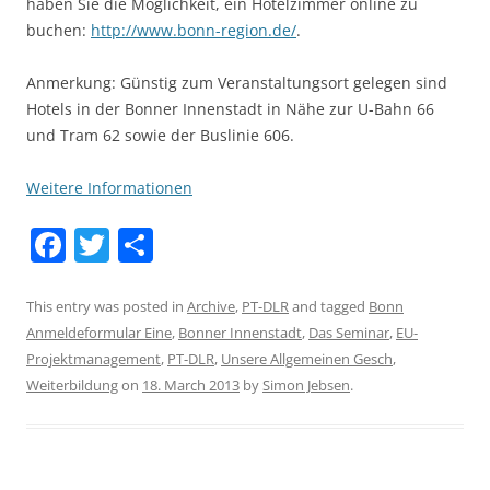
haben Sie die Möglichkeit, ein Hotelzimmer online zu
buchen:
http://www.bonn-region.de/
.
Anmerkung: Günstig zum Veranstaltungsort gelegen sind
Hotels in der Bonner Innenstadt in Nähe zur U-Bahn 66
und Tram 62 sowie der Buslinie 606.
Weitere Informationen
F
T
S
a
w
h
c
itt
ar
This entry was posted in
Archive
,
PT-DLR
and tagged
Bonn
Anmeldeformular Eine
,
Bonner Innenstadt
,
Das Seminar
,
EU-
e
er
e
Projektmanagement
,
PT-DLR
,
Unsere Allgemeinen Gesch
,
b
Weiterbildung
on
18. March 2013
by
Simon Jebsen
.
o
o
k