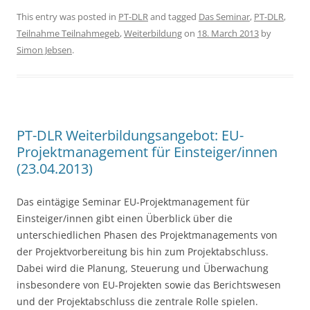
c
itt
ar
This entry was posted in
PT-DLR
and tagged
Das Seminar
,
PT-DLR
,
Teilnahme Teilnahmegeb
,
Weiterbildung
on
18. March 2013
by
e
er
e
Simon Jebsen
.
b
o
o
k
PT-DLR Weiterbildungsangebot: EU-
Projektmanagement für Einsteiger/innen
(23.04.2013)
Das eintägige Seminar EU-Projektmanagement für
Einsteiger/innen gibt einen Überblick über die
unterschiedlichen Phasen des Projektmanagements von
der Projektvorbereitung bis hin zum Projektabschluss.
Dabei wird die Planung, Steuerung und Überwachung
insbesondere von EU-Projekten sowie das Berichtswesen
und der Projektabschluss die zentrale Rolle spielen.