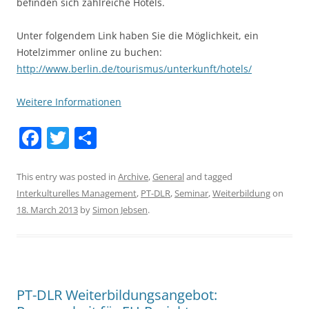
befinden sich zahlreiche Hotels.
Unter folgendem Link haben Sie die Möglichkeit, ein
Hotelzimmer online zu buchen:
http://www.berlin.de/tourismus/unterkunft/hotels/
Weitere Informationen
F
T
S
a
w
h
c
itt
ar
This entry was posted in
Archive
,
General
and tagged
Interkulturelles Management
,
PT-DLR
,
Seminar
,
Weiterbildung
on
e
er
e
18. March 2013
by
Simon Jebsen
.
b
o
o
k
PT-DLR Weiterbildungsangebot: