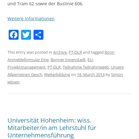
und Tram 62 sowie der Buslinie 606.
Weitere Informationen
F
T
S
a
w
h
c
itt
ar
This entry was posted in
Archive
,
PT-DLR
and tagged
Bonn
Anmeldeformular Eine
,
Bonner Innenstadt
,
EU-
e
er
e
Projektmanagement
,
PT-DLR
,
Teilnahme Teilnahmegeb
,
Unsere
b
Allgemeinen Gesch
,
Weiterbildung
on
18. March 2013
by
Simon
o
Jebsen
.
o
k
Universität Hohenheim: wiss.
Mitarbeiter/in am Lehrstuhl für
Unternehmensführung