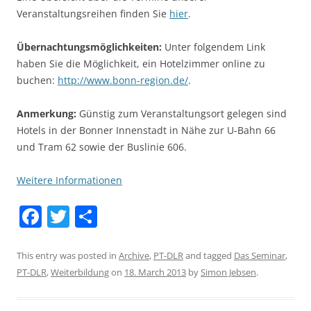
Veranstaltungsreihen finden Sie
hier
.
Übernachtungsmöglichkeiten:
Unter folgendem Link
haben Sie die Möglichkeit, ein Hotelzimmer online zu
buchen:
http://www.bonn-region.de/
.
Anmerkung:
Günstig zum Veranstaltungsort gelegen sind
Hotels in der Bonner Innenstadt in Nähe zur U-Bahn 66
und Tram 62 sowie der Buslinie 606.
Weitere Informationen
F
T
S
a
w
h
c
itt
ar
This entry was posted in
Archive
,
PT-DLR
and tagged
Das Seminar
,
PT-DLR
,
Weiterbildung
on
18. March 2013
by
Simon Jebsen
.
e
er
e
b