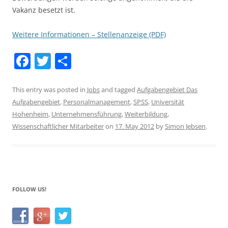
Vakanz besetzt ist.
Weitere Informationen – Stellenanzeige (PDF)
F
T
S
a
w
h
c
itt
ar
This entry was posted in
Jobs
and tagged
Aufgabengebiet Das
Aufgabengebiet
,
Personalmanagement
,
SPSS
,
Universität
e
er
e
Hohenheim
,
Unternehmensführung
,
Weiterbildung
,
b
Wissenschaftlicher Mitarbeiter
on
17. May 2012
by
Simon Jebsen
.
o
o
k
FOLLOW US!