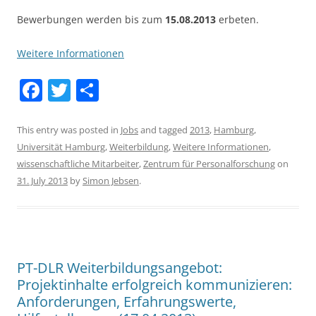
Bewerbungen werden bis zum
15.08.2013
erbeten.
Weitere Informationen
F
T
S
a
w
h
c
itt
ar
This entry was posted in
Jobs
and tagged
2013
,
Hamburg
,
Universität Hamburg
,
Weiterbildung
,
Weitere Informationen
,
e
er
e
wissenschaftliche Mitarbeiter
,
Zentrum für Personalforschung
on
b
31. July 2013
by
Simon Jebsen
.
o
o
k
PT-DLR Weiterbildungsangebot:
Projektinhalte erfolgreich kommunizieren:
Anforderungen, Erfahrungswerte,