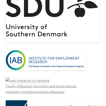
Faculty of Business, Economics and Social Sciences
University of Hamburg School of Business