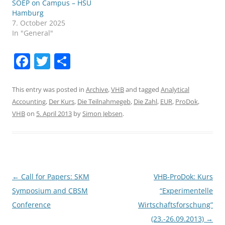
SOEP on Campus – HSU
Hamburg
7. October 2025
In "General"
F
T
S
a
w
h
c
itt
ar
This entry was posted in
Archive
,
VHB
and tagged
Analytical
Accounting
,
Der Kurs
,
Die Teilnahmegeb
,
Die Zahl
,
EUR
,
ProDok
,
e
er
e
VHB
on
5. April 2013
by
Simon Jebsen
.
b
o
o
k
Post
←
Call for Papers: SKM
VHB-ProDok: Kurs
navigation
Symposium and CBSM
“Experimentelle
Conference
Wirtschaftsforschung”
(23.-26.09.2013)
→