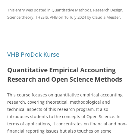
a
w
h
c
itt
ar
This entry was posted in
Quantitative Methods
,
Research Design
,
Science theory
,
THESIS
,
VHB
on
16. July 2024
by
Claudia Meister
.
e
er
e
b
o
o
VHB ProDok Kurse
k
Quantitative Empirical Accounting
Research and Open Science Methods
This course focuses on quantitative empirical accounting
research, covering theoretical, methodological and
technical aspects of this research program. It also
introduces students to the concepts of Open Science. In
terms of applications, it concentrates on financial and non-
financial reporting issues but also touches on some