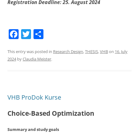
Registration Deadline: 25. August 2024
F
T
S
a
w
h
c
itt
ar
This entry was posted in
Research Design
,
THESIS
,
VHB
on
16. July
2024
by
Claudia Meister
.
e
er
e
b
o
o
VHB ProDok Kurse
k
Choice-Based Optimization
Summary and study goals