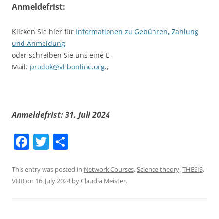
Anmeldefrist:
Klicken Sie hier für
Informationen zu Gebühren, Zahlung
und Anmeldung
,
oder schreiben Sie uns eine E-
Mail:
prodok@vhbonline.org
.,
Anmeldefrist: 31. Juli 2024
F
T
S
a
w
h
c
itt
ar
This entry was posted in
Network Courses
,
Science theory
,
THESIS
,
VHB
on
16. July 2024
by
Claudia Meister
.
e
er
e
b