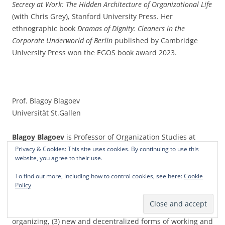
Secrecy at Work: The Hidden Architecture of Organizational Life
(with Chris Grey), Stanford University Press. Her
ethnographic book
Dramas of Dignity: Cleaners in the
Corporate Underworld of Berlin
published by Cambridge
University Press won the EGOS book award 2023.
Prof. Blagoy Blagoev
Universität St.Gallen
Blagoy Blagoev
is Professor of Organization Studies at
University of St. Gallen (Switzerland). His research draws
Privacy & Cookies: This site uses cookies. By continuing to use this
website, you agree to their use.
on a temporal lens to examine the interplay of people,
organizations, and society in the context of current
To find out more, including how to control cookies, see here:
Cookie
technological, ecological, and cultural transformations. His
Policy
main research interests include (1) organizing and
managing for sustainability, (2) emerging technologies and
organizing, (3) new and decentralized forms of working and