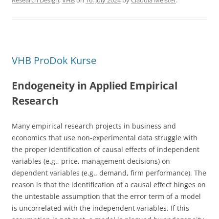
Research Design
,
VHB
on
16. July 2024
by
Claudia Meister
.
e
er
e
b
o
o
VHB ProDok Kurse
k
Endogeneity in Applied Empirical
Research
Many empirical research projects in business and
economics that use non-experimental data struggle with
the proper identification of causal effects of independent
variables (e.g., price, management decisions) on
dependent variables (e.g., demand, firm performance). The
reason is that the identification of a causal effect hinges on
the untestable assumption that the error term of a model
is uncorrelated with the independent variables. If this