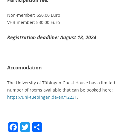
Participation fee:
Non-member: 650,00 Euro
VHB-member: 530,00 Euro
Registration deadline: August 18, 2024
Accomodation
The University of Tübingen Guest House has a limited
number of rooms available that can be booked here:
https://uni-tuebingen.de/en/12231
.
F
T
S