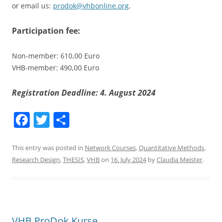
or email us:
prodok@vhbonline.org
.
Participation fee:
Non-member: 610,00 Euro
VHB-member: 490,00 Euro
Registration Deadline: 4. August 2024
F
T
S
a
w
h
c
itt
ar
This entry was posted in
Network Courses
,
Quantitative Methods
,
Research Design
,
THESIS
,
VHB
on
16. July 2024
by
Claudia Meister
.
e
er
e
b
o
o
VHB ProDok Kurse