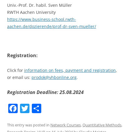
Univ.-Prof. Dr. habil. Sven Müller
RWTH Aachen University
https://www.business-school.rwth-
aachen.de/dozierende/prof-dr-sven-mueller/
Registration:
Click for
information on fees, payment and registration
,
or email us:
prodok@vhbonline.org
.
Registration Deadline: 25.08.2024
F
T
S
a
w
h
c
itt
ar
This entry was posted in
Network Courses
,
Quantitative Methods
,