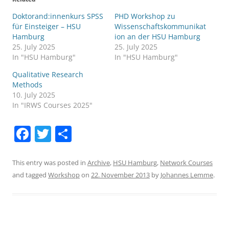
Doktorand:innenkurs SPSS
PHD Workshop zu
für Einsteiger – HSU
Wissenschaftskommunikat
Hamburg
ion an der HSU Hamburg
25. July 2025
25. July 2025
In "HSU Hamburg"
In "HSU Hamburg"
Qualitative Research
Methods
10. July 2025
In "IRWS Courses 2025"
F
T
S
a
w
h
c
itt
ar
This entry was posted in
Archive
,
HSU Hamburg
,
Network Courses
and tagged
Workshop
on
22. November 2013
by
Johannes Lemme
.
e
er
e
b
o