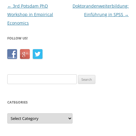
o
Post
←
3rd Potsdam PhD
Doktorandenweiterbildung:
k
navigation
Workshop in Empirical
Einführung in SPSS
→
Economics
FOLLOW US!
Search
for:
CATEGORIES
Categories