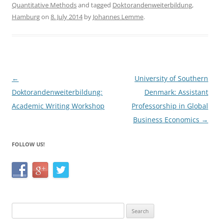
Quantitative Methods
and tagged
Doktorandenweiterbildung
,
e
er
e
Hamburg
on
8. July 2014
by
Johannes Lemme
.
b
o
o
k
Post
←
University of Southern
navigation
Doktorandenweiterbildung:
Denmark: Assistant
Academic Writing Workshop
Professorship in Global
Business Economics
→
FOLLOW US!
Search