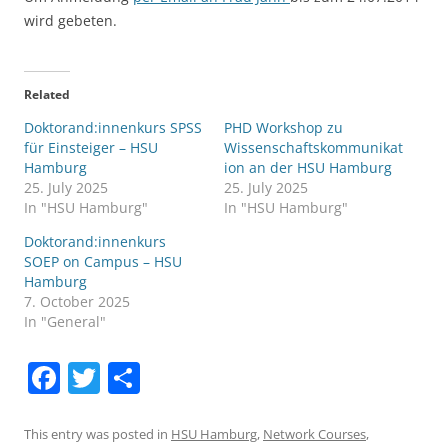
wird gebeten.
Related
Doktorand:innenkurs SPSS
PHD Workshop zu
für Einsteiger – HSU
Wissenschaftskommunikat
Hamburg
ion an der HSU Hamburg
25. July 2025
25. July 2025
In "HSU Hamburg"
In "HSU Hamburg"
Doktorand:innenkurs
SOEP on Campus – HSU
Hamburg
7. October 2025
In "General"
F
T
S
a
w
h
c
itt
ar
This entry was posted in
HSU Hamburg
,
Network Courses
,