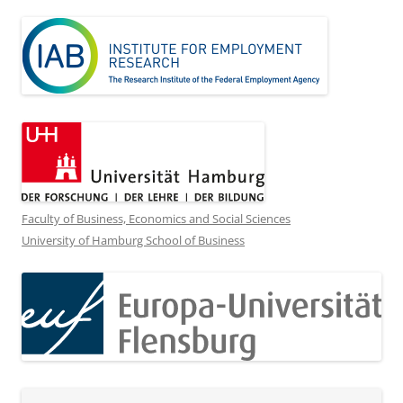
Faculty of Business, Economics and Social Sciences
University of Hamburg School of Business