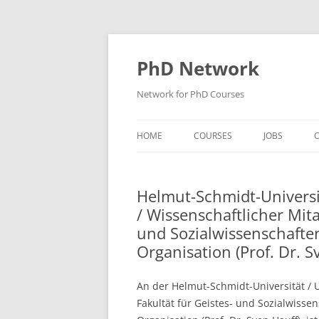
Skip
to
content
PhD Network
Network for PhD Courses
HOME
COURSES
JOBS
C
DIW SOEP
Helmut-Schmidt-Universit
GESIS
/ Wissenschaftlicher Mita
GIGA HAMBURG
und Sozialwissenschaften
Organisation (Prof. Dr. S
HSU HAMBURG
HWWI
An der Helmut-Schmidt-Universität /
Fakultät für Geistes- und Sozialwissen
IAB