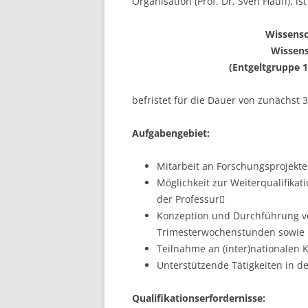
Organisation (Prof. Dr. Sven Hauff), is
LEUPHANA UNIVERSITY
Wissensc
SDU
Wissens
(Entgeltgruppe 
TU HAMBURG HARBURG
befristet für die Dauer von zunächst 
EUROPA-UNIVERSITÄT FLENSB
Aufgabengebiet:
UNIVERSITY OF HAMBURG – BW
UNIVERSITY OF HAMBURG – WI
Mitarbeit an Forschungsprojekt
Möglichkeit zur Weiterqualifikat
UNIVERSITY OF HAMBURG – EP
der Professur
Konzeption und Durchführung v
ARCHIVE
Trimesterwochenstunden sowie U
Teilnahme an (inter)nationalen
Unterstützende Tätigkeiten in 
Qualifikationserfordernisse: