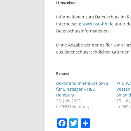
Hinweise:
Informationen zum Datenschutz im R
Internetseite
www.hsu-hh.de
unter der
Datenschutzinformationen“.
Ohne Angabe der Kennziffer kann Ihr
aus datenschutzrechtlichen Gründen
Related
Doktorand:innenkurs SPSS
PHD Wo
für Einsteiger – HSU
Wissen
Hamburg
on an 
25. July 2025
25. Jul
In "HSU Hamburg"
In "HS
F
T
S