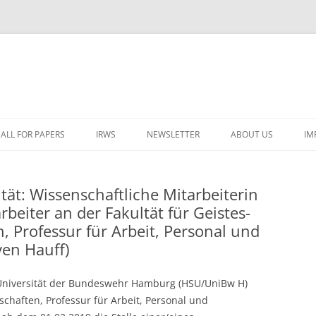
ALL FOR PAPERS
IRWS
NEWSLETTER
ABOUT US
IM
LECTURERS & PROGRAMME
LECTURERS & PRO
A
ät: Wissenschaftliche Mitarbeiterin
REGISTRATION
LECTURERS & PRO
rbeiter an der Fakultät für Geistes-
E
WORKSHOP FEE
LECTURERS & PRO
CASH BUDGET 2025
, Professur für Arbeit, Personal und
H
ven Hauff)
TRAVEL INFORMATION
LECTURERS & PRO
CASH BUDGET 2022
(
ORGANISERS & SUPPORTERS
LECTURERS & PRO
CASH BUDGET 2021
 Universität der Bundeswehr Hamburg (HSU/UniBw H)
schaften, Professur für Arbeit, Personal und
IRWS NETWORK
LECTURERS & PRO
CASH BUDGET 2020
USER POSTS