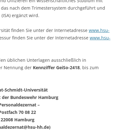
und Offizieren ein wissenschaftliches Studium mit
, das nach dem Trimestersystem durchgeführt und
 (ISA) ergänzt wird.
sität finden Sie unter der Internetadresse
www.hsu-
essur finden Sie unter der Internetadresse
www.hsu-
den üblichen Unterlagen ausschließlich in
ter Nennung der
Kennziffer GeiSo-2418
, bis zum
t-Schmidt-Universität
ät der Bundeswehr Hamburg
Personaldezernat –
Postfach 70 08 22
22008 Hamburg
naldezernat@hsu-hh.de)