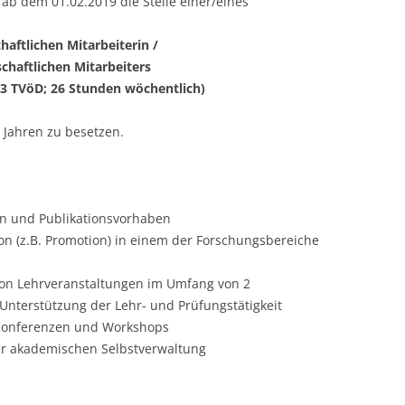
t ab dem 01.02.2019 die Stelle einer/eines
LECTURERS & PRO
CASH BUDGET 2019
haftlichen Mitarbeiterin /
chaftlichen Mitarbeiters
LECTURERS & PRO
CASH BUDGET 2018
13 TVöD; 26 Stunden wöchentlich)
LECTURERS & PRO
CASH BUDGET 2017
3 Jahren zu besetzen.
URG
LECTURERS & PRO
CASH BUDGET 2016
L
LECTURERS & PRO
CASH BUDGET 2015
SO
LECTURERS & PRO
CASH BUDGET 2014
en und Publikationsvorhaben
ion (z.B. Promotion) in einem der Forschungsbereiche
B
LECTURERS & PRO
CASH BUDGET 2013
on Lehrveranstaltungen im Umfang von 2
LECTURERS & PRO
CASH BUDGET 2012
nterstützung der Lehr- und Prüfungstätigkeit
LECTURERS & PRO
CASH BUDGET 2011
 Konferenzen und Workshops
der akademischen Selbstverwaltung
PROGRAMME 2007-
CASH BUDGET 2010
CASH BUDGET 2009