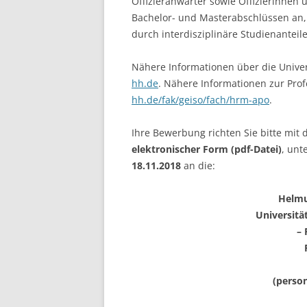
Offizieranwärter sowie Offizierinnen 
Bachelor- und Masterabschlüssen an
durch interdisziplinäre Studienanteile
Nähere Informationen über die Univer
hh.de
. Nähere Informationen zur Prof
hh.de/fak/geiso/fach/hrm-apo
.
Ihre Bewerbung richten Sie bitte mit 
elektronischer Form (pdf-Datei)
, un
18.11.2018
an die:
Helmu
Universit
– 
(perso