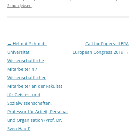
c
itt
ar
Simon Jebsen
.
e
er
e
b
o
o
Post
←
Helmut-Schmidt-
Call for Papers: ILERA
k
navigation
Universität:
European Congress 2019
→
Wissenschaftliche
Mitarbeiterin /
Wissenschaftlicher
Mitarbeiter an der Fakultät
für Geistes- und
Sozialwissenschaften,
Professur für Arbeit, Personal
und Organisation (Prof. Dr.
Sven Hauff)