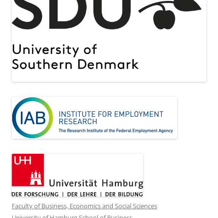
Faculty of Business, Economics and Social Sciences
University of Hamburg School of Business