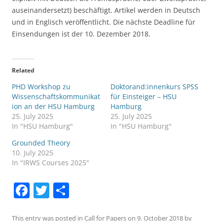
auseinandersetzt) beschäftigt. Artikel werden in Deutsch
und in Englisch veröffentlicht. Die nächste Deadline für
Einsendungen ist der 10. Dezember 2018.
Related
PHD Workshop zu
Doktorand:innenkurs SPSS
Wissenschaftskommunikat
für Einsteiger – HSU
ion an der HSU Hamburg
Hamburg
25. July 2025
25. July 2025
In "HSU Hamburg"
In "HSU Hamburg"
Grounded Theory
10. July 2025
In "IRWS Courses 2025"
F
T
S
a
w
h
This entry was posted in
Call for Papers
on
9. October 2018
by