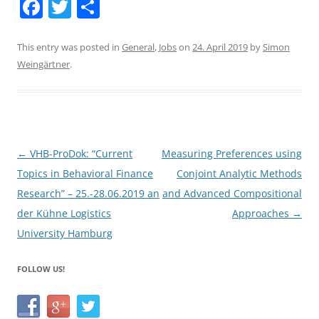
F
T
S
a
w
h
c
itt
ar
This entry was posted in
General
,
Jobs
on
24. April 2019
by
Simon
Weingärtner
.
e
er
e
b
o
o
Post
←
VHB-ProDok: “Current
Measuring Preferences using
k
navigation
Topics in Behavioral Finance
Conjoint Analytic Methods
Research” – 25.-28.06.2019 an
and Advanced Compositional
der Kühne Logistics
Approaches
→
University Hamburg
FOLLOW US!