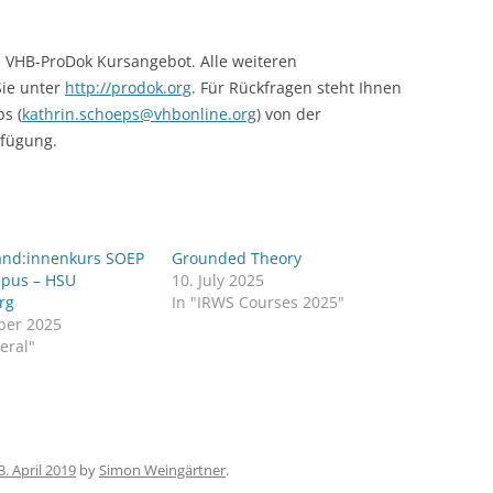
CASH BUDGET 2008
s VHB-ProDok Kursangebot. Alle weiteren
Sie unter
http://prodok.org
. Für Rückfragen steht Ihnen
s (
kathrin.schoeps@vhbonline.org
) von der
rfügung.
and:innenkurs SOEP
Grounded Theory
pus – HSU
10. July 2025
rg
In "IRWS Courses 2025"
ber 2025
eral"
3. April 2019
by
Simon Weingärtner
.