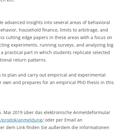
LECTURERS & PRO
CASH BUDGET 2019
de advanced insights into several areas of behavioral
LECTURERS & PRO
CASH BUDGET 2018
behavior, household finance, limits to arbitrage, and
LECTURERS & PRO
CASH BUDGET 2017
cuss cutting edge papers in these areas with a focus on
cting experiments, running surveys, and analyzing big
URG
LECTURERS & PRO
CASH BUDGET 2016
 a practical part in which students replicate selected
tional return patterns.
L
LECTURERS & PRO
CASH BUDGET 2015
SO
LECTURERS & PRO
CASH BUDGET 2014
 to plan and carry out empirical and experimental
ir own and prepares for an empirical PhD thesis in this
B
LECTURERS & PRO
CASH BUDGET 2013
LECTURERS & PRO
CASH BUDGET 2012
6. Mai 2019 über das elektronische Anmeldeformular
LECTURERS & PRO
CASH BUDGET 2011
en/prodok/anmeldung/
oder per Email an
PROGRAMME 2007-
CASH BUDGET 2010
r dem Link finden Sie außerdem die Informationen
CASH BUDGET 2009