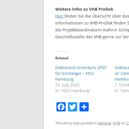
Weitere Infos zu VHB ProDok
Hier
finden Sie die Übersicht über da
Informationen zu VHB-ProDok finden 
die Projektkoordinatorin Kathrin Schöp
Geschäftsstelle des VHB gerne zur Ve
Related
Doktorand:innenkurs SPSS
Doktor
für Einsteiger – HSU
on Cam
Hamburg
Hambu
25. July 2025
7. Octo
In "HSU Hamburg"
In "Gen
F
T
S
a
w
h
c
itt
ar
This entry was posted in
General
,
VHB
on
2