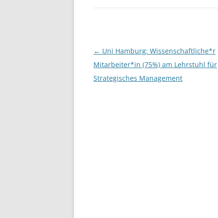
e
er
e
b
o
o
Post
←
Uni Hamburg: Wissenschaftliche*r
navigation
Mitarbeiter*in (75%) am Lehrstuhl für
k
Strategisches Management