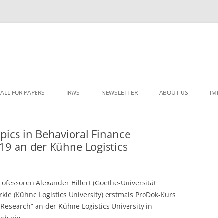
ALL FOR PAPERS
IRWS
NEWSLETTER
ABOUT US
IM
LECTURERS & PROGRAMME
LECTURERS & PRO
A
pics in Behavioral Finance
REGISTRATION
LECTURERS & PRO
19 an der Kühne Logistics
E
WORKSHOP FEE
LECTURERS & PRO
CASH BUDGET 2025
H
TRAVEL INFORMATION
LECTURERS & PRO
CASH BUDGET 2022
(
rofessoren Alexander Hillert (Goethe-Universität
ORGANISERS & SUPPORTERS
LECTURERS & PRO
CASH BUDGET 2021
kle (Kühne Logistics University) erstmals ProDok-Kurs
 Research” an der Kühne Logistics University in
IRWS NETWORK
LECTURERS & PRO
CASH BUDGET 2020
USER POSTS
ch ein.