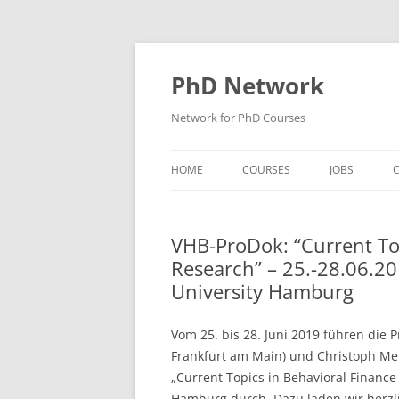
Skip
to
content
PhD Network
Network for PhD Courses
HOME
COURSES
JOBS
C
DIW SOEP
VHB-ProDok: “Current To
GESIS
Research” – 25.-28.06.20
GIGA HAMBURG
University Hamburg
HSU HAMBURG
Vom 25. bis 28. Juni 2019 führen die P
HWWI
Frankfurt am Main) und Christoph Mer
„Current Topics in Behavioral Finance
IAB
Hamburg durch. Dazu laden wir herzli