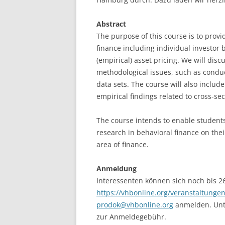
LEUPHANA UNIVERSITY
Abstract
The purpose of this course is to provi
SDU
finance including individual investor 
TU HAMBURG HARBURG
(empirical) asset pricing. We will dis
methodological issues, such as condu
EUROPA-UNIVERSITÄT FLENSB
data sets. The course will also include
empirical findings related to cross-sec
UNIVERSITY OF HAMBURG – BW
UNIVERSITY OF HAMBURG – WI
The course intends to enable students
research in behavioral finance on the
UNIVERSITY OF HAMBURG – EP
area of finance.
ARCHIVE
Anmeldung
Interessenten können sich noch bis 2
https://vhbonline.org/veranstaltung
prodok@vhbonline.org
anmelden. Unte
zur Anmeldegebühr.