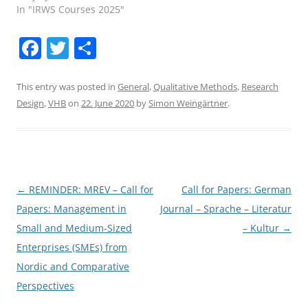
In "IRWS Courses 2025"
F
T
S
a
w
h
c
itt
ar
This entry was posted in
General
,
Qualitative Methods
,
Research
Design
,
VHB
on
22. June 2020
by
Simon Weingärtner
.
e
er
e
b
o
o
Post
←
REMINDER: MREV – Call for
Call for Papers: German
k
navigation
Papers: Management in
Journal – Sprache – Literatur
Small and Medium-Sized
– Kultur
→
Enterprises (SMEs) from
Nordic and Comparative
Perspectives