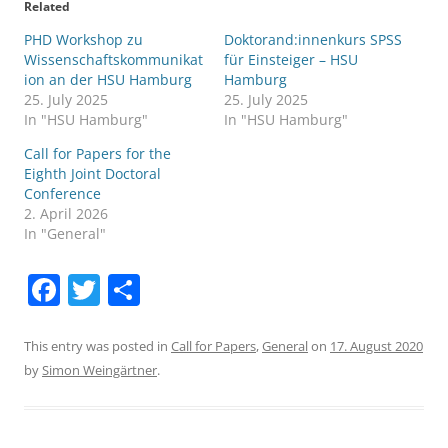
Related
PHD Workshop zu
Doktorand:innenkurs SPSS
Wissenschaftskommunikat
für Einsteiger – HSU
ion an der HSU Hamburg
Hamburg
25. July 2025
25. July 2025
In "HSU Hamburg"
In "HSU Hamburg"
Call for Papers for the
Eighth Joint Doctoral
Conference
2. April 2026
In "General"
F
T
S
a
w
h
c
itt
ar
This entry was posted in
Call for Papers
,
General
on
17. August 2020
by
Simon Weingärtner
.
e
er
e
b