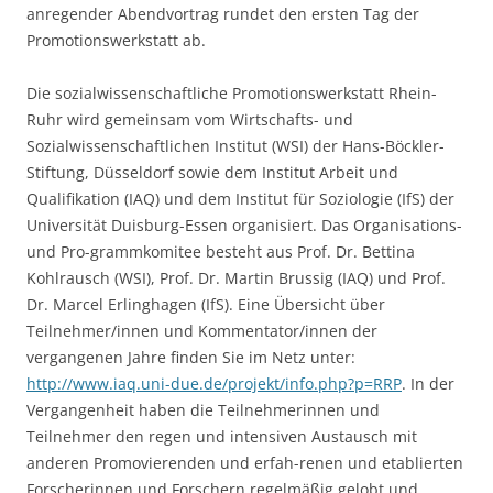
anregender Abendvortrag rundet den ersten Tag der
Promotionswerkstatt ab.
Die sozialwissenschaftliche Promotionswerkstatt Rhein-
Ruhr wird gemeinsam vom Wirtschafts- und
Sozialwissenschaftlichen Institut (WSI) der Hans-Böckler-
Stiftung, Düsseldorf sowie dem Institut Arbeit und
Qualifikation (IAQ) und dem Institut für Soziologie (IfS) der
Universität Duisburg-Essen organisiert. Das Organisations-
und Pro-grammkomitee besteht aus Prof. Dr. Bettina
Kohlrausch (WSI), Prof. Dr. Martin Brussig (IAQ) und Prof.
Dr. Marcel Erlinghagen (IfS). Eine Übersicht über
Teilnehmer/innen und Kommentator/innen der
vergangenen Jahre finden Sie im Netz unter:
http://www.iaq.uni-due.de/projekt/info.php?p=RRP
. In der
Vergangenheit haben die Teilnehmerinnen und
Teilnehmer den regen und intensiven Austausch mit
anderen Promovierenden und erfah-renen und etablierten
Forscherinnen und Forschern regelmäßig gelobt und