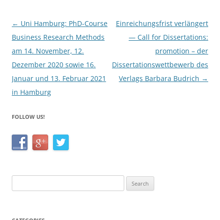
o
o
Post
←
Uni Hamburg: PhD-Course
Einreichungsfrist verlängert
k
navigation
Business Research Methods
— Call for Dissertations:
am 14. November, 12.
promotion – der
Dezember 2020 sowie 16.
Dissertationswettbewerb des
Januar und 13. Februar 2021
Verlags Barbara Budrich
→
in Hamburg
FOLLOW US!
Search
for: