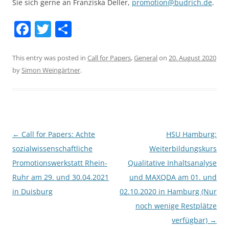
Sie sich gerne an Franziska Deller,
promotion@budrich.de
.
F
T
S
a
w
h
c
itt
ar
This entry was posted in
Call for Papers
,
General
on
20. August 2020
by
Simon Weingärtner
.
e
er
e
b
o
o
Post
←
Call for Papers: Achte
HSU Hamburg:
k
navigation
sozialwissenschaftliche
Weiterbildungskurs
Promotionswerkstatt Rhein-
Qualitative Inhaltsanalyse
Ruhr am 29. und 30.04.2021
und MAXQDA am 01. und
in Duisburg
02.10.2020 in Hamburg (Nur
noch wenige Restplätze
verfügbar)
→