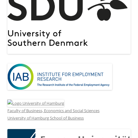
Faculty of Business, Economics and Social Sciences
University of Hamburg School of Business