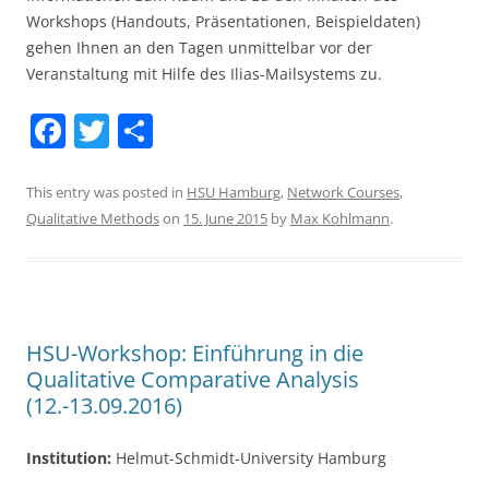
Workshops (Handouts, Präsentationen, Beispieldaten)
gehen Ihnen an den Tagen unmittelbar vor der
Veranstaltung mit Hilfe des Ilias-Mailsystems zu.
F
T
S
a
w
h
c
itt
ar
This entry was posted in
HSU Hamburg
,
Network Courses
,
Qualitative Methods
on
15. June 2015
by
Max Kohlmann
.
e
er
e
b
o
o
HSU-Workshop: Einführung in die
k
Qualitative Comparative Analysis
(12.-13.09.2016)
Institution:
Helmut-Schmidt-University Hamburg