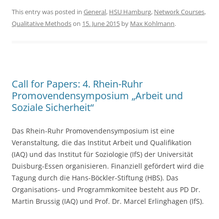
c
itt
ar
This entry was posted in
General
,
HSU Hamburg
,
Network Courses
,
Qualitative Methods
on
15. June 2015
by
Max Kohlmann
.
e
er
e
b
o
o
Call for Papers: 4. Rhein-Ruhr
k
Promovendensymposium „Arbeit und
Soziale Sicherheit“
Das Rhein-Ruhr Promovendensymposium ist eine
Veranstaltung, die das Institut Arbeit und Qualifikation
(IAQ) und das Institut für Soziologie (IfS) der Universität
Duisburg-Essen organisieren. Finanziell gefördert wird die
Tagung durch die Hans-Böckler-Stiftung (HBS). Das
Organisations- und Programmkomitee besteht aus PD Dr.
Martin Brussig (IAQ) und Prof. Dr. Marcel Erlinghagen (IfS).