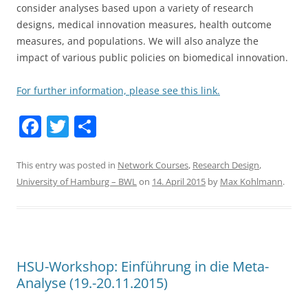
consider analyses based upon a variety of research
designs, medical innovation measures, health outcome
measures, and populations. We will also analyze the
impact of various public policies on biomedical innovation.
For further information, please see this link.
F
T
S
a
w
h
c
itt
ar
This entry was posted in
Network Courses
,
Research Design
,
University of Hamburg – BWL
on
14. April 2015
by
Max Kohlmann
.
e
er
e
b
o
o
HSU-Workshop: Einführung in die Meta-
k
Analyse (19.-20.11.2015)