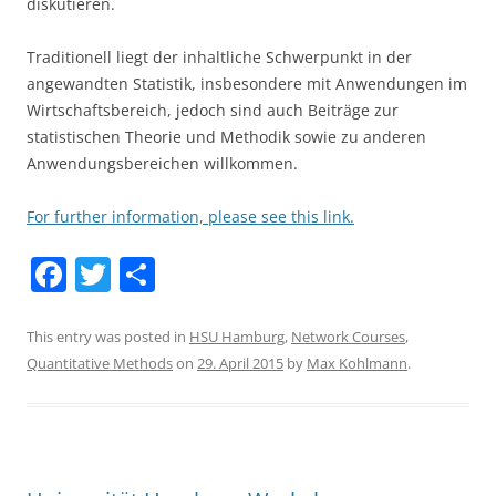
diskutieren.
Traditionell liegt der inhaltliche Schwerpunkt in der
angewandten Statistik, insbesondere mit Anwendungen im
Wirtschaftsbereich, jedoch sind auch Beiträge zur
statistischen Theorie und Methodik sowie zu anderen
Anwendungsbereichen willkommen.
For further information, please see this link.
F
T
S
a
w
h
c
itt
ar
This entry was posted in
HSU Hamburg
,
Network Courses
,
Quantitative Methods
on
29. April 2015
by
Max Kohlmann
.
e
er
e
b
o
o