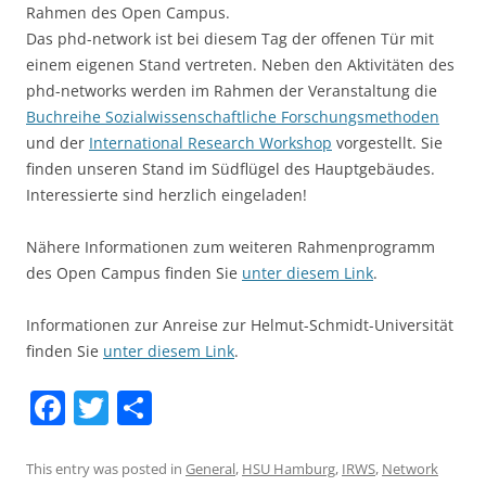
Rahmen des Open Campus.
Das phd-network ist bei diesem Tag der offenen Tür mit
einem eigenen Stand vertreten. Neben den Aktivitäten des
phd-networks werden im Rahmen der Veranstaltung die
Buchreihe Sozialwissenschaftliche Forschungsmethoden
und der
International Research Workshop
vorgestellt. Sie
finden unseren Stand im Südflügel des Hauptgebäudes.
Interessierte sind herzlich eingeladen!
Nähere Informationen zum weiteren Rahmenprogramm
des Open Campus finden Sie
unter diesem Link
.
Informationen zur Anreise zur Helmut-Schmidt-Universität
finden Sie
unter diesem Link
.
F
T
S
a
w
h
c
itt
ar
This entry was posted in
General
,
HSU Hamburg
,
IRWS
,
Network