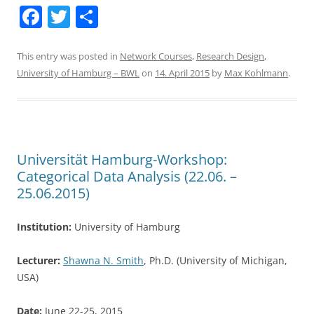
F
T
S
a
w
h
c
itt
ar
This entry was posted in
Network Courses
,
Research Design
,
University of Hamburg – BWL
on
14. April 2015
by
Max Kohlmann
.
e
er
e
b
o
o
Universität Hamburg-Workshop:
k
Categorical Data Analysis (22.06. –
25.06.2015)
Institution:
University of Hamburg
Lecturer:
Shawna N. Smith
, Ph.D. (University of Michigan,
USA)
Date:
June 22-25, 2015