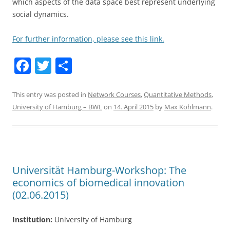
which aspects of the data space best represent underlying
social dynamics.
For further information, please see this link.
F
T
S
a
w
h
c
itt
ar
This entry was posted in
Network Courses
,
Quantitative Methods
,
University of Hamburg – BWL
on
14. April 2015
by
Max Kohlmann
.
e
er
e
b
o
o
Universität Hamburg-Workshop: The
k
economics of biomedical innovation
(02.06.2015)
Institution:
University of Hamburg