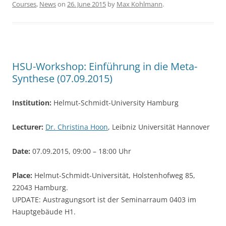
Courses
,
News
on
26. June 2015
by
Max Kohlmann
.
e
er
e
b
o
o
HSU-Workshop: Einführung in die Meta-
k
Synthese (07.09.2015)
Institution:
Helmut-Schmidt-University Hamburg
Lecturer:
Dr. Christina Hoon
, Leibniz Universität Hannover
Date:
07.09.2015, 09:00 – 18:00 Uhr
Place:
Helmut-Schmidt-Universität, Holstenhofweg 85,
22043 Hamburg.
UPDATE: Austragungsort ist der Seminarraum 0403 im
Hauptgebäude H1.