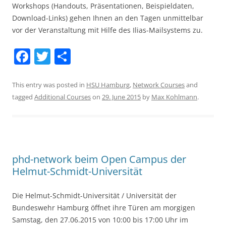
Workshops (Handouts, Präsentationen, Beispieldaten,
Download
-Links) gehen Ihnen an den Tagen unmittelbar
vor der Veranstaltung mit Hilfe des Ilias-Mailsystems zu.
F
T
S
a
w
h
c
itt
ar
This entry was posted in
HSU Hamburg
,
Network Courses
and
tagged
Additional Courses
on
29. June 2015
by
Max Kohlmann
.
e
er
e
b
o
o
phd-network beim Open Campus der
k
Helmut-Schmidt-Universität
Die Helmut-Schmidt-Universität / Universität der
Bundeswehr Hamburg öffnet ihre Türen am morgigen
Samstag, den 27.06.2015 von 10:00 bis 17:00 Uhr im