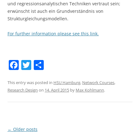
und regressionsanalytischen Techniken vertraut sein;
erwünscht ist auch ein Grundverständnis von
Strukturgleichungsmodellen.
For further information please see this link.
F
T
S
a
w
h
c
itt
ar
This entry was posted in
HSU Hamburg
,
Network Courses
,
Research Design
on
14. April 2015
by
Max Kohlmann
.
e
er
e
b
o
o
Post
←
Older posts
k
navigation