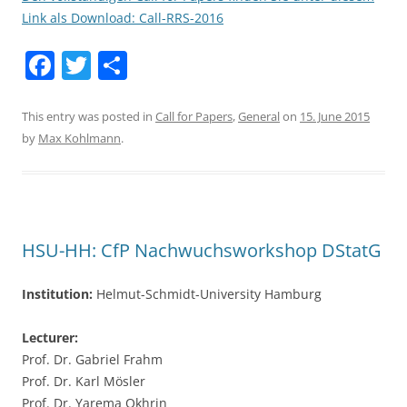
Link als Download: Call-RRS-2016
F
T
S
a
w
h
c
itt
ar
This entry was posted in
Call for Papers
,
General
on
15. June 2015
by
Max Kohlmann
.
e
er
e
b
o
o
HSU-HH: CfP Nachwuchsworkshop DStatG
k
Institution:
Helmut-Schmidt-University Hamburg
Lecturer:
Prof. Dr. Gabriel Frahm
Prof. Dr. Karl Mösler
Prof. Dr. Yarema Okhrin