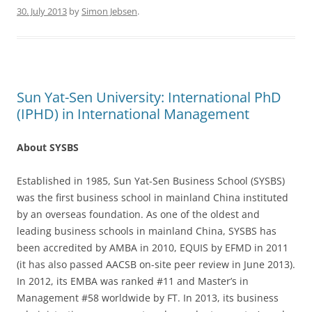
e
er
e
30. July 2013
by
Simon Jebsen
.
b
o
o
k
Sun Yat-Sen University: International PhD
(IPHD) in International Management
About SYSBS
Established in 1985, Sun Yat-Sen Business School (SYSBS)
was the first business school in mainland China instituted
by an overseas foundation. As one of the oldest and
leading business schools in mainland China, SYSBS has
been accredited by AMBA in 2010, EQUIS by EFMD in 2011
(it has also passed AACSB on-site peer review in June 2013).
In 2012, its EMBA was ranked #11 and Master’s in
Management #58 worldwide by FT. In 2013, its business