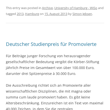
a
w
h
c
itt
ar
This entry was posted in
Archive
,
University of Hamburg - WiSo
and
tagged
2013
,
Hamburg
on
15. August 2013
by
Simon Jebsen
.
e
er
e
b
o
o
Deutscher Studienpreis für Promovierte
k
Für Beiträge junger Forschung von herausragender
gesellschaftlicher Bedeutung vergibt die Körber-Stiftung
jährlich Preise im Gesamtwert von über 100.000 Euro,
darunter drei Spitzenpreise à 30.000 Euro.
Die Ausschreibung richtet sich an Promovierte aller
wissenschaftlichen Disziplinen, die mit magna oder
summa cum laude promoviert haben. Es gibt keine
Altersbeschränkung. Einzureichen ist ein Text von maximal
40.000 Zeichen, in dem Sie die zentralen