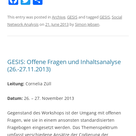
a
w
h
c
itt
ar
This entry was posted in
Archive
,
GESIS
and tagged
GESIS
,
Social
Network Analysis
on
21. June 2013
by
Simon Jebsen
.
e
er
e
b
o
o
GESIS: Offene Fragen und Inhaltsanalyse
k
(26.-27.11.2013)
Leitung:
Cornelia Züll
Datum:
26. – 27. November 2013
Gegenstand des Workshops ist der Umgang mit offenen
Fragen, wie sie in einem ansonsten standardisierten
Fragebogen eingesetzt werden. Das Themenspektrum
umfasst verschiedene Ansätze der Codierung der