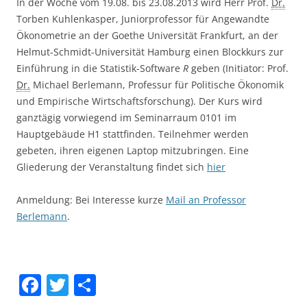
In der Woche vom 19.08. bis 23.08.2013 wird Herr Prof.
Dr.
Torben Kuhlenkasper, Juniorprofessor für Angewandte
Ökonometrie an der Goethe Universität Frankfurt, an der
Helmut-Schmidt-Universität Hamburg einen Blockkurs zur
Einführung in die Statistik-Software
R
geben (Initiator: Prof.
Dr.
Michael Berlemann, Professur für Politische Ökonomik
und Empirische Wirtschaftsforschung). Der Kurs wird
ganztägig vorwiegend im Seminarraum 0101 im
Hauptgebäude H1 stattfinden. Teilnehmer werden
gebeten, ihren eigenen Laptop mitzubringen. Eine
Gliederung der Veranstaltung findet sich
hier
Anmeldung: Bei Interesse kurze
Mail an Professor
Berlemann
.
F
T
S
a
w
h