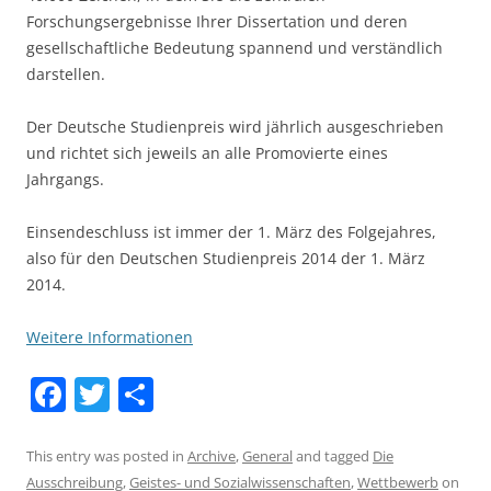
Forschungsergebnisse Ihrer Dissertation und deren
gesellschaftliche Bedeutung spannend und verständlich
darstellen.
Der Deutsche Studienpreis wird jährlich ausgeschrieben
und richtet sich jeweils an alle Promovierte eines
Jahrgangs.
Einsendeschluss ist immer der 1. März des Folgejahres,
also für den Deutschen Studienpreis 2014 der 1. März
2014.
Weitere Informationen
F
T
S
a
w
h
c
itt
ar
This entry was posted in
Archive
,
General
and tagged
Die
Ausschreibung
,
Geistes- und Sozialwissenschaften
,
Wettbewerb
on