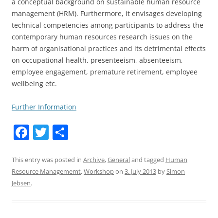
a conceptual background on sustainable human resource
management (HRM). Furthermore, it envisages developing
technical competencies among participants to address the
contemporary human resources research issues on the
harm of organisational practices and its detrimental effects
on occupational health, presenteeism, absenteeism,
employee engagement, premature retirement, employee
wellbeing etc.
Further Information
F
T
S
a
w
h
c
itt
ar
This entry was posted in
Archive
,
General
and tagged
Human
Resource Managememt
,
Workshop
on
3. July 2013
by
Simon
e
er
e
Jebsen
.
b
o