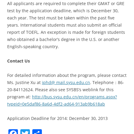
All applicants are required to complete their GMAT or GRE
test by the application deadline, which is December 30,
each year. The test must be taken within the past five
years. International students must also submit an official
report of TOEFL. An exception is made for foreign students
who obtained a bachelor’s degree in the U.S. or another
English-speaking country.
Contact Us
For detailed information about the program, please contact
Ms. Justine Xu at
iphd@ mail.sysu.edu.cn
. Telephone：86-
20-84112624. Please also see SYSBS’s weblink for this
program at:
http://bus.sysu.edu.cn/en/programs.aspx?
typeid=0e5daf86-8a6d-4df2-ad64-913ab9b618ab
Application Deadline for 2014: December 30, 2013
F
T
S