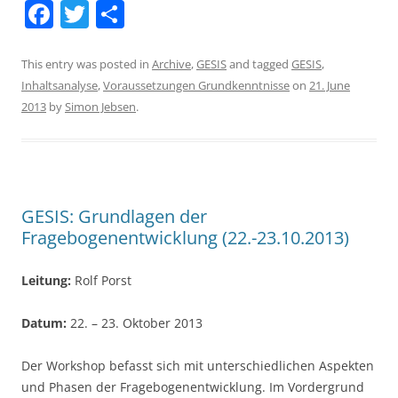
F
T
S
a
w
h
c
itt
ar
This entry was posted in
Archive
,
GESIS
and tagged
GESIS
,
Inhaltsanalyse
,
Voraussetzungen Grundkenntnisse
on
21. June
e
er
e
2013
by
Simon Jebsen
.
b
o
o
k
GESIS: Grundlagen der
Fragebogenentwicklung (22.-23.10.2013)
Leitung:
Rolf Porst
Datum:
22. – 23. Oktober 2013
Der Workshop befasst sich mit unterschiedlichen Aspekten
und Phasen der Fragebogenentwicklung. Im Vordergrund