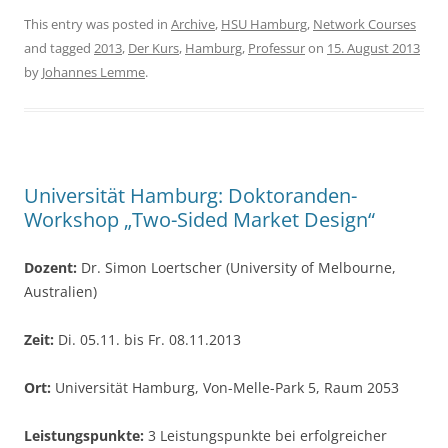
c
itt
ar
This entry was posted in
Archive
,
HSU Hamburg
,
Network Courses
and tagged
2013
,
Der Kurs
,
Hamburg
,
Professur
on
15. August 2013
e
er
e
by
Johannes Lemme
.
b
o
o
k
Universität Hamburg: Doktoranden-
Workshop „Two-Sided Market Design“
Dozent:
Dr. Simon Loertscher (University of Melbourne,
Australien)
Zeit:
Di. 05.11. bis Fr. 08.11.2013
Ort:
Universität Hamburg, Von-Melle-Park 5, Raum 2053
Leistungspunkte:
3 Leistungspunkte bei erfolgreicher