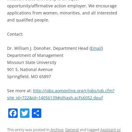
opportunity/affirmative action employer. We encourage
applications from women, minorities, and all interested
and qualified people.
Contact:
Dr. William J. Donoher, Department Head (
Email
)
Department of Management
Missouri State University
901 S. National Avenue
Springfield, MO 65897
See more at:
http://jobs.aomonline.org/r/jobs/job.cfm?
site_id=722&id=14056139#sthash.acFs6052.dpuf
F
T
S
a
w
h
c
itt
ar
This entry was posted in
Archive
,
General
and tagged
Assistant or