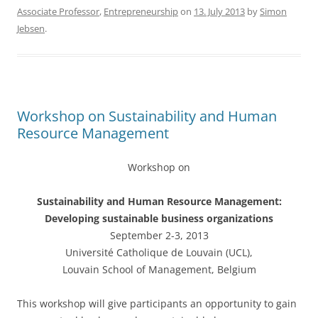
Associate Professor
,
Entrepreneurship
on
13. July 2013
by
Simon
e
er
e
Jebsen
.
b
o
o
k
Workshop on Sustainability and Human
Resource Management
Workshop on
Sustainability and Human Resource Management:
Developing sustainable business organizations
September 2-3, 2013
Université Catholique de Louvain (UCL),
Louvain School of Management, Belgium
This workshop will give participants an opportunity to gain