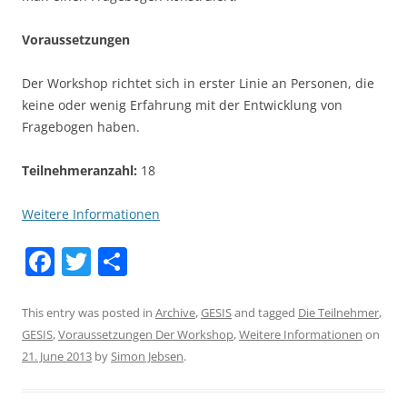
Voraussetzungen
Der Workshop richtet sich in erster Linie an Personen, die
keine oder wenig Erfahrung mit der Entwicklung von
Fragebogen haben.
Teilnehmeranzahl:
18
Weitere Informationen
F
T
S
a
w
h
c
itt
ar
This entry was posted in
Archive
,
GESIS
and tagged
Die Teilnehmer
,
GESIS
,
Voraussetzungen Der Workshop
,
Weitere Informationen
on
e
er
e
21. June 2013
by
Simon Jebsen
.
b
o