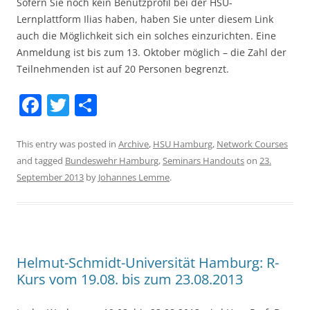
Sofern Sie noch kein Benutzprofil bei der HSU-
Lernplattform Ilias haben, haben Sie unter diesem Link
auch die Möglichkeit sich ein solches einzurichten. Eine
Anmeldung ist bis zum 13. Oktober möglich – die Zahl der
Teilnehmenden ist auf 20 Personen begrenzt.
F
T
S
a
w
h
c
itt
ar
This entry was posted in
Archive
,
HSU Hamburg
,
Network Courses
and tagged
Bundeswehr Hamburg
,
Seminars Handouts
on
23.
e
er
e
September 2013
by
Johannes Lemme
.
b
o
o
k
Helmut-Schmidt-Universität Hamburg: R-
Kurs vom 19.08. bis zum 23.08.2013