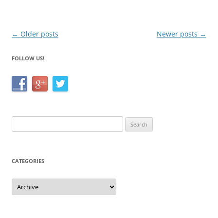
o
k
Post
←
Older posts
Newer posts
→
navigation
FOLLOW US!
Search
for:
CATEGORIES
Categories