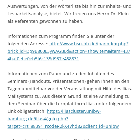
Auswertungen, von der Wörterliste bis hin zur Inhalts- und
Lesbarkeitsanalyse, bietet. Wir freuen uns Herrn Dr. Klein
als Referenten gewonnen zu haben.
Informationen zum Programm finden Sie unter der
folgenden Adresse:
http://www.hsu-hh.de/ipa/index.php?
brick_id=Dp9B800L3ywAGBLd&action=showitem&item=437
4baf0ebe0eb5f6c135d937e458831
Informationen zum Raum und zu den Inhalten des
Seminars (Handouts, Präsentationen) gehen Ihnen an den
Tagen unmittelbar vor der Veranstaltung mit Hilfe des Ilias-
Mailsystems zu. Aus diesem Grund ist eine Anmeldung zu
dem Seminar über die Lernplattform Ilias unter folgendem
Link obligatorisch:
https://iliascluster.unibw-
hamburg.de/ilias4/goto.php?
target=crs_88391_rcodeR2kX4Vhd82&client_id=unibw