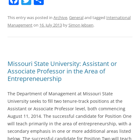
a
w
h
c
itt
ar
This entry was posted in
Archive
,
General
and tagged
International
Management
on
16. July 2013
by
Simon Jebsen
.
e
er
e
b
o
o
Missouri State University: Assistant or
k
Associate Professor in the Area of
Entrepreneuership
The Department of Management at Missouri State
University seeks to fill two tenure-track positions at the
Assistant or Associate Professor level, both commencing
August 11, 2014. The successful candidate for Position One
will teach primarily in the area of entrepreneurship, with a
secondary emphasis in one or more additional areas listed
below. The successful candidate for Position Two will teach