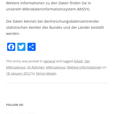
Weitere Informationen zu den Daten finden Sie in
unserem Mikrodateninformationssystem (MISSY).
Die Daten können bei denForschungsdatenzentrender
statistischen Aemter des Bundes und der Länder bestellt
werden.
F
T
S
a
w
h
c
itt
ar
This entry was posted in
General
and tagged
Arbeit
,
Der
Mikrozensus
,
Im Rahmen
,
Mikrozensus
,
Weitere Informationen
on
e
er
e
18. January 2012
by
Simon Jebsen
.
b
o
o
k
FOLLOW US!