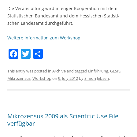
Die Veranstaltung wird in enger Kooperation mit dem
Statistischen Bundesamt und dem Hessischen Statisti­
schen Landesamt durchgeführt.
Weitere Information zum Workshop
F
T
S
a
w
h
c
itt
ar
This entry was posted in
Archive
and tagged
Einführung
,
GESIS
,
Mikrozensus
,
Workshop
on
9. July 2012
by
Simon Jebsen
.
e
er
e
b
o
o
Mikrozensus 2009 als Scientific Use File
k
verfügbar