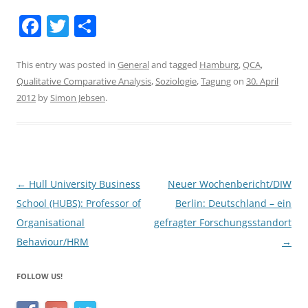
F
T
S
a
w
h
c
itt
ar
This entry was posted in
General
and tagged
Hamburg
,
QCA
,
Qualitative Comparative Analysis
,
Soziologie
,
Tagung
on
30. April
e
er
e
2012
by
Simon Jebsen
.
b
o
o
k
Post
←
Hull University Business
Neuer Wochenbericht/DIW
navigation
School (HUBS): Professor of
Berlin: Deutschland – ein
Organisational
gefragter Forschungsstandort
Behaviour/HRM
→
FOLLOW US!