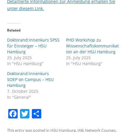
Detaillierte Informationen zur Anmeldung erhalten Sie
unter diesem Link.
Related
Doktorand:innenkurs SPSS
PHD Workshop zu
für Einsteiger – HSU
Wissenschaftskommunikat
Hamburg
ion an der HSU Hamburg
25. July 2025
25. July 2025
In "HSU Hamburg"
In "HSU Hamburg"
Doktorand:innenkurs
SOEP on Campus – HSU
Hamburg
7. October 2025
In "General"
F
T
S
a
w
h
This entry was posted in
HSU Hamburg
,
IAB
,
Network Courses
,