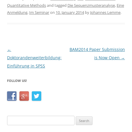
c
itt
ar
Quantitative Methods
and tagged
Die Sequenzmusteranalyse
,
Eine
e
er
e
Anmeldung
,
Im Seminar
on
10. January 2014
by
Johannes Lemme
.
b
o
o
k
Post
←
BAM2014 Paper Submission
navigation
Doktorandenweiterbildung:
is Now Open
→
Einführung in SPSS
FOLLOW US!
Search
for: