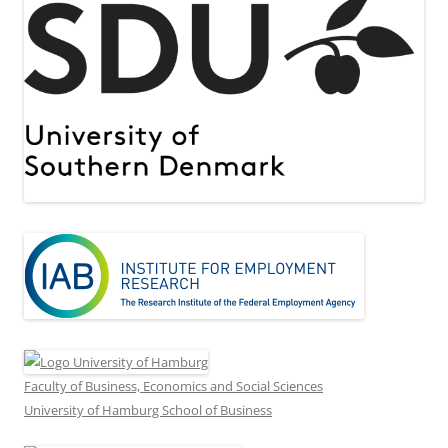
Faculty of Business, Economics and Social Sciences
University of Hamburg School of Business