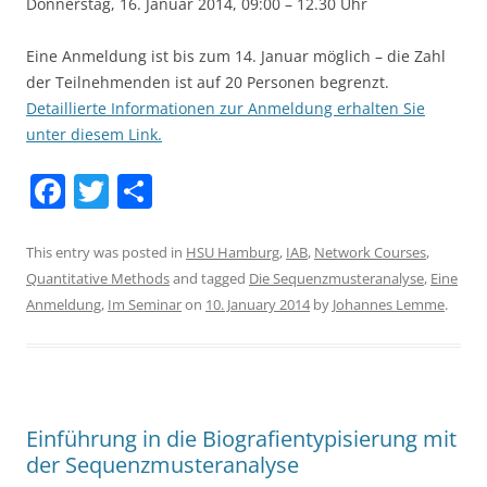
Donnerstag, 16. Januar 2014, 09:00 – 12.30 Uhr
Eine Anmeldung ist bis zum 14. Januar möglich – die Zahl
der Teilnehmenden ist auf 20 Personen begrenzt.
Detaillierte Informationen zur Anmeldung erhalten Sie
unter diesem Link.
F
T
S
a
w
h
c
itt
ar
This entry was posted in
HSU Hamburg
,
IAB
,
Network Courses
,
Quantitative Methods
and tagged
Die Sequenzmusteranalyse
,
Eine
e
er
e
Anmeldung
,
Im Seminar
on
10. January 2014
by
Johannes Lemme
.
b
o
o
k
Einführung in die Biografientypisierung mit
der Sequenzmusteranalyse