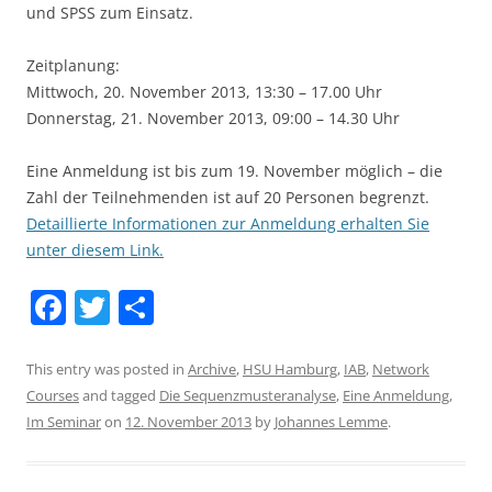
und SPSS zum Einsatz.
Zeitplanung:
Mittwoch, 20. November 2013, 13:30 – 17.00 Uhr
Donnerstag, 21. November 2013, 09:00 – 14.30 Uhr
Eine Anmeldung ist bis zum 19. November möglich – die
Zahl der Teilnehmenden ist auf 20 Personen begrenzt.
Detaillierte Informationen zur Anmeldung erhalten Sie
unter diesem Link.
F
T
S
a
w
h
c
itt
ar
This entry was posted in
Archive
,
HSU Hamburg
,
IAB
,
Network
Courses
and tagged
Die Sequenzmusteranalyse
,
Eine Anmeldung
,
e
er
e
Im Seminar
on
12. November 2013
by
Johannes Lemme
.
b
o