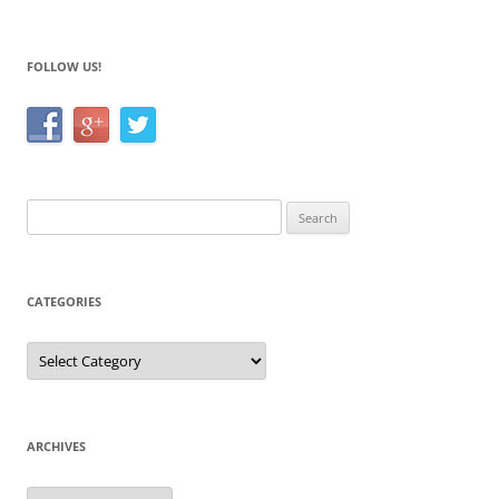
o
k
FOLLOW US!
Search
for:
CATEGORIES
Categories
ARCHIVES
Archives