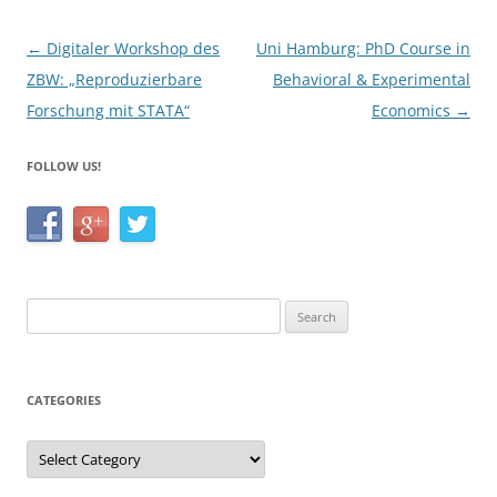
o
k
Post
←
Digitaler Workshop des
Uni Hamburg: PhD Course in
navigation
ZBW: „Reproduzierbare
Behavioral & Experimental
Forschung mit STATA“
Economics
→
FOLLOW US!
Search
for:
CATEGORIES
Categories