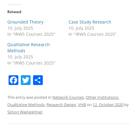
Related
Grounded Theory
Case Study Research
10. July 2025
10. July 2025
In "IRWS Courses 2025"
In "IRWS Courses 2025"
Qualitative Research
Methods
10. July 2025
In "IRWS Courses 2025"
F
T
S
a
w
h
c
itt
ar
This entry was posted in
Network Courses
,
Other Institutions
,
Qualitative Methods
,
Research Design
,
VHB
on
12. October 2020
by
e
er
e
Simon Weingärtner
.
b
o