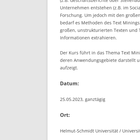
(z.B. Geschäftsberichte oder Stellena
Unternehmen entstehen (z.B. im Social
LEUPHANA UNIVERSITY
Forschung. Um jedoch mit den große
bedarf es Methoden des Text Minings,
SDU
großen, unstrukturierten Texten un
TU HAMBURG HARBURG
Informationen extrahieren.
EUROPA-UNIVERSITÄT FLENSB
Der Kurs führt in das Thema Text Min
deren Anwendungsgebiete darstellt u
UNIVERSITY OF HAMBURG – BW
aufzeigt.
UNIVERSITY OF HAMBURG – WI
Datum:
UNIVERSITY OF HAMBURG – EP
25.05.2023, ganztägig
ARCHIVE
Ort:
Helmut-Schmidt Universität / Univer