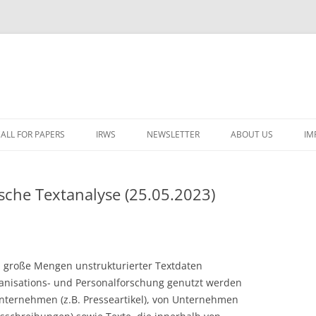
ALL FOR PAPERS
IRWS
NEWSLETTER
ABOUT US
IM
LECTURERS & PROGRAMME
LECTURERS & PRO
A
che Textanalyse (25.05.2023)
REGISTRATION
LECTURERS & PRO
E
WORKSHOP FEE
LECTURERS & PRO
CASH BUDGET 2025
H
TRAVEL INFORMATION
LECTURERS & PRO
CASH BUDGET 2022
(
n große Mengen unstrukturierter Textdaten
ORGANISERS & SUPPORTERS
LECTURERS & PRO
CASH BUDGET 2021
ganisations- und Personalforschung genutzt werden
nternehmen (z.B. Presseartikel), von Unternehmen
IRWS NETWORK
LECTURERS & PRO
CASH BUDGET 2020
USER POSTS