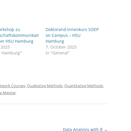
rkshop zu
Doktorand:innenkurs SOEP
schaftskommunikati
on Campus – HSU
der HSU Hamburg
Hamburg
y 2025
7. October 2025
U Hamburg"
In "General"
twork Courses
,
Qualitative Methods
,
Quantitative Methods
,
a Meister
.
Data Analysis with R
→