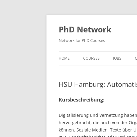
Skip
to
content
PhD Network
Network for PhD Courses
HOME
COURSES
JOBS
C
DIW SOEP
HSU Hamburg: Automatis
GESIS
GIGA HAMBURG
Kursbeschreibung:
HSU HAMBURG
Digitalisierung und Vernetzung habe
HWWI
hervorgebracht, die auch von der Or
können. Soziale Medien, Texte über U
IAB