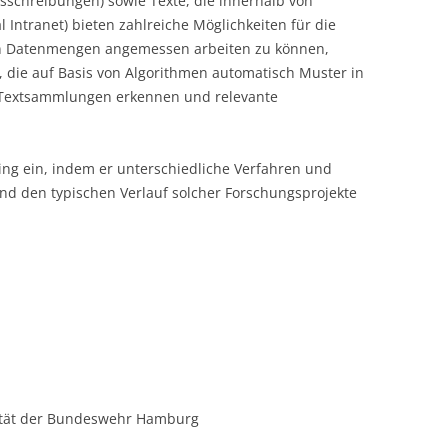
usschreibungen) sowie Texte, die innerhalb von
 Intranet) bieten zahlreiche Möglichkeiten für die
LECTURERS & PRO
CASH BUDGET 2019
n Datenmengen angemessen arbeiten zu können,
 die auf Basis von Algorithmen automatisch Muster in
LECTURERS & PRO
CASH BUDGET 2018
d Textsammlungen erkennen und relevante
LECTURERS & PRO
CASH BUDGET 2017
URG
LECTURERS & PRO
CASH BUDGET 2016
ing ein, indem er unterschiedliche Verfahren und
nd den typischen Verlauf solcher Forschungsprojekte
L
LECTURERS & PRO
CASH BUDGET 2015
SO
LECTURERS & PRO
CASH BUDGET 2014
B
LECTURERS & PRO
CASH BUDGET 2013
LECTURERS & PRO
CASH BUDGET 2012
LECTURERS & PRO
CASH BUDGET 2011
PROGRAMME 2007-
CASH BUDGET 2010
sität der Bundeswehr Hamburg
CASH BUDGET 2009