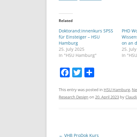
Related
Doktorand:innenkurs SPSS
PHD Wo
für Einsteiger – HSU
Wissen
Hamburg
on an 
25. July 2025
25. Jul
In "HSU Hamburg"
In "HS
F
T
S
a
w
h
c
itt
ar
This entry was posted in
HSU Hamburg
,
Ne
Research Design
on
20. April 2023
by
Claudi
e
er
e
b
o
o
Post
←
VHB ProDok Kurs