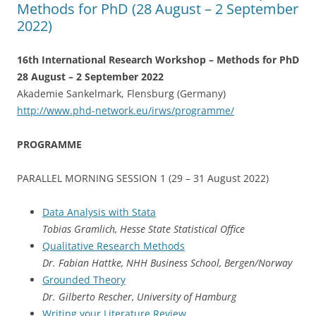
k
Methods for PhD (28 August – 2 September
2022)
16th International Research Workshop – Methods for PhD
28 August – 2 September 2022
Akademie Sankelmark, Flensburg (Germany)
http://www.phd-network.eu/irws/programme/
PROGRAMME
PARALLEL MORNING SESSION 1 (29 – 31 August 2022)
Data Analysis with Stata
Tobias Gramlich, Hesse State Statistical Office
Qualitative Research Methods
Dr. Fabian Hattke, NHH Business School, Bergen/Norway
Grounded Theory
Dr. Gilberto Rescher, University of Hamburg
Writing your Literature Review