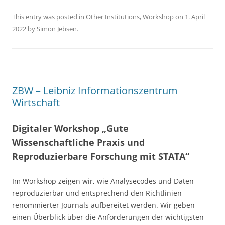
a
w
h
c
itt
ar
This entry was posted in
Other Institutions
,
Workshop
on
1. April
2022
by
Simon Jebsen
.
e
er
e
b
o
o
ZBW – Leibniz Informationszentrum
k
Wirtschaft
Digitaler Workshop „Gute
Wissenschaftliche Praxis und
Reproduzierbare Forschung mit STATA“
Im Workshop zeigen wir, wie Analysecodes und Daten
reproduzierbar und entsprechend den Richtlinien
renommierter Journals aufbereitet werden. Wir geben
einen Überblick über die Anforderungen der wichtigsten