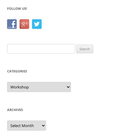
o
FOLLOW US!
k
Search
for:
CATEGORIES
Categories
ARCHIVES
Archives