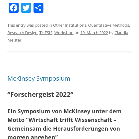
F
T
S
a
w
h
c
itt
ar
This entry was posted in
Other Institutions
,
Quantitative Methods
,
Research Design
,
THESIS
,
Workshop
on
19. March 2022
by
Claudia
e
er
e
Meister
.
b
o
o
k
McKinsey Symposium
“Forschergeist 2022“
Ein Symposium von McKinsey unter dem
Motto “Wirtschaft trifft Wissenschaft –
Gemeinsam die Herausforderungen von
morgen angehen”