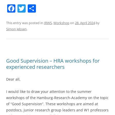
F
T
S
a
w
h
c
itt
ar
This entry was posted in
IRWS
,
Workshop
on
28. April 2024
by
Simon Jebsen
.
e
er
e
b
o
o
Good Supervision – HRA workshops for
k
experienced researchers
Dear all,
I would like to draw your attention to the summer
workshops of the Hamburg-Research-Academy on the topic
of “Good Supervision”. These workshops are aimed at
postdocs, junior research group leaders and W1 professors