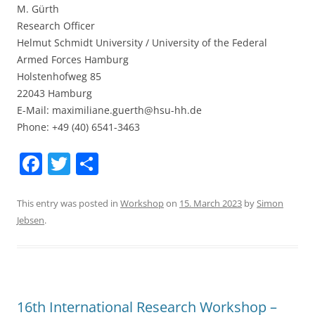
M. Gürth
Research Officer
Helmut Schmidt University / University of the Federal
Armed Forces Hamburg
Holstenhofweg 85
22043 Hamburg
E-Mail: maximiliane.guerth@hsu-hh.de
Phone: +49 (40) 6541-3463
F
T
S
a
w
h
c
itt
ar
This entry was posted in
Workshop
on
15. March 2023
by
Simon
Jebsen
.
e
er
e
b
o
o
16th International Research Workshop –