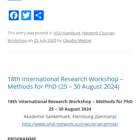
F
T
S
a
w
h
c
itt
ar
This entry was posted in
HSU Hamburg
,
Network Courses
,
Workshop
on
25. July 2025
by
Claudia Meister
.
e
er
e
b
o
o
18th International Research Workshop –
k
Methods for PhD (25 – 30 August 2024)
18th International Research Workshop – Methods for PhD
25 – 30 August 2024
Akademie Sankelmark, Flensburg (Germany)
http://www.phd-network.eu/irws/programme/
PROGRAMME