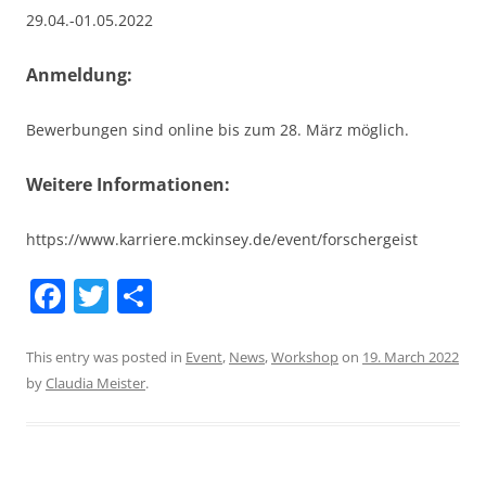
29.04.-01.05.2022
Anmeldung:
Bewerbungen sind online bis zum 28. März möglich.
Weitere Informationen:
https://www.karriere.mckinsey.de/event/forschergeist
F
T
S
a
w
h
c
itt
ar
This entry was posted in
Event
,
News
,
Workshop
on
19. March 2022
by
Claudia Meister
.
e
er
e
b
o