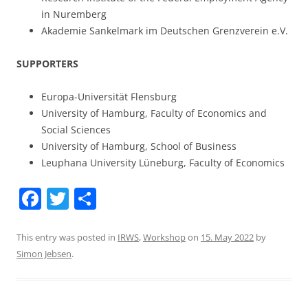
in Nuremberg
Akademie Sankelmark im Deutschen Grenzverein e.V.
SUPPORTERS
Europa-Universität Flensburg
University of Hamburg, Faculty of Economics and
Social Sciences
University of Hamburg, School of Business
Leuphana University Lüneburg, Faculty of Economics
F
T
S
a
w
h
c
itt
ar
This entry was posted in
IRWS
,
Workshop
on
15. May 2022
by
Simon Jebsen
.
e
er
e
b