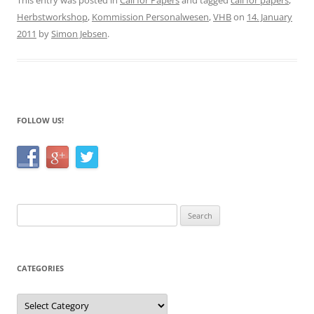
c
itt
ar
This entry was posted in
Call for Papers
and tagged
call for papers
,
Herbstworkshop
,
Kommission Personalwesen
,
VHB
on
14. January
e
er
e
2011
by
Simon Jebsen
.
b
o
o
k
FOLLOW US!
Search
for:
CATEGORIES
Categories