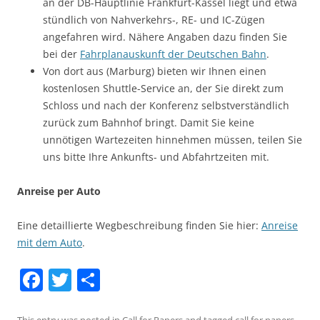
an der DB-Hauptlinie Frankfurt-Kassel liegt und etwa
stündlich von Nahverkehrs-, RE- und IC-Zügen
angefahren wird. Nähere Angaben dazu finden Sie
bei der
Fahrplanauskunft der Deutschen Bahn
.
Von dort aus (Marburg) bieten wir Ihnen einen
kostenlosen Shuttle-Service an, der Sie direkt zum
Schloss und nach der Konferenz selbstverständlich
zurück zum Bahnhof bringt. Damit Sie keine
unnötigen Wartezeiten hinnehmen müssen, teilen Sie
uns bitte Ihre Ankunfts- und Abfahrtzeiten mit.
Anreise per Auto
Eine detaillierte Wegbeschreibung finden Sie hier:
Anreise
mit dem Auto
.
F
T
S
a
w
h