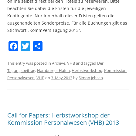
online selbst direkt bei den Hotels zu reservieren. Bitte
beachten Sie dabei die Fristen für die jeweiligen
Kontingente. Nur innerhalb dieser Fristen gelten die
ausgehandelten Sonderpreise. Für alle Buchungen gilt das
Stichwort „KommPers Tagung 2013“.
F
T
S
a
w
h
c
itt
ar
This entry was posted in
Archive
,
VHB
and tagged
Der
Tagungsbeitrag
,
Hamburger Hafen
,
Herbstworkshop
,
Kommission
e
er
e
Personalwesen
,
VHB
on
3. May 2013
by
Simon Jebsen
.
b
o
o
k
Call for Papers: Herbstworkshop der
Kommission Personalwesen (VHB) 2013