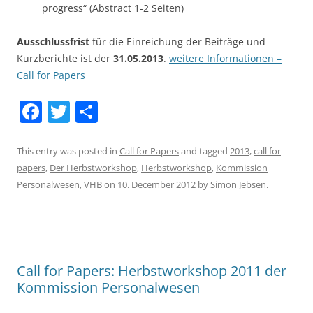
progress“ (Abstract 1-2 Seiten)
Ausschlussfrist
für die Einreichung der Beiträge und
Kurzberichte ist der
31.05.2013
.
weitere Informationen –
Call for Papers
F
T
S
a
w
h
c
itt
ar
This entry was posted in
Call for Papers
and tagged
2013
,
call for
papers
,
Der Herbstworkshop
,
Herbstworkshop
,
Kommission
e
er
e
Personalwesen
,
VHB
on
10. December 2012
by
Simon Jebsen
.
b
o
o
k
Call for Papers: Herbstworkshop 2011 der
Kommission Personalwesen